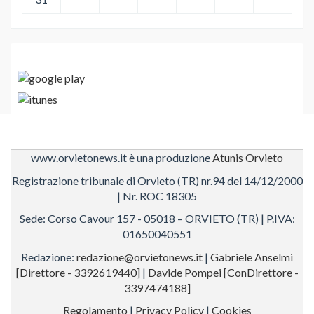
www.orvietonews.it è una produzione
Atunis Orvieto
Registrazione tribunale di Orvieto (TR) nr.94 del 14/12/2000
| Nr. ROC 18305
Sede: Corso Cavour 157 - 05018 – ORVIETO (TR) | P.IVA:
01650040551
Redazione:
redazione@orvietonews.it
|
Gabriele Anselmi
[Direttore - 3392619440]
|
Davide Pompei [ConDirettore -
3397474188]
Regolamento
|
Privacy Policy
|
Cookies