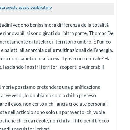
sta questo spazio pubblicitario
ittadini vedono benissimo: a differenza della totalità
lle rinnovabili si sono girati dall'altra parte, Thomas De
ncretamente di tutelare il territorio umbro. È l'unico
 paletti all'anarchia delle multinazionali dell'energia.
re scudo, sapete cosa faceva il governo centrale? Ha
 lasciando i nostri territori scoperti e vulnerabili
l'Umbria possiamo pretendere una pianificazione
 aree verdi, lo dobbiamo solo a chi ha preteso
are il caos, non certo a chi lancia crociate personali
ste nell'articolo sono solo un paravento: chi vuole
tiene chi crea regole, non chi fa il tifo per il blocco
randi speculatori privati.