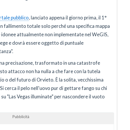
rtale pubblico
, lanciato appena il giorno prima, il 1°
n fallimento totale solo perché una specifica mappa
ee idonee attualmente non implementate nel WeGIS,
lege e dovrà essere oggetto di puntuale
tanza".
 una precisazione, trasformato in una catastrofe
sto attacco non ha nulla a che fare con la tutela
o o del futuro di Orvieto. È la solita, vecchissima
Si cerca il pelo nell'uovo pur di gettare fango su chi
 su "Las Vegas illuminate" per nascondere il vuoto
Pubblicità