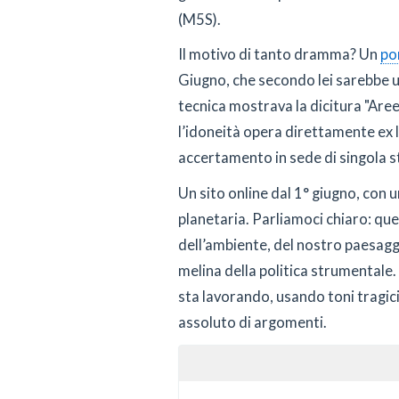
(M5S).
Il motivo di tanto dramma? Un
po
Giugno, che secondo lei sarebbe u
tecnica mostrava la dicitura "Ar
l’idoneità opera direttamente ex 
accertamento in sede di singola s
Un sito online dal 1° giugno, con
planetaria. Parliamoci chiaro: que
dell’ambiente, del nostro paesaggi
melina della politica strumentale. 
sta lavorando, usando toni tragici
assoluto di argomenti.