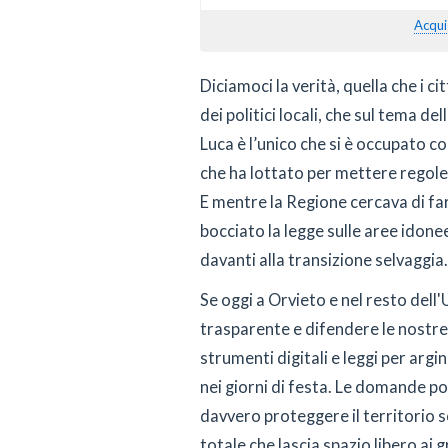
Acqui
Diciamoci la verità, quella che i c
dei politici locali, che sul tema de
Luca è l’unico che si è occupato co
che ha lottato per mettere regole e
E mentre la Regione cercava di fa
bocciato la legge sulle aree idonee,
davanti alla transizione selvaggia.
Se oggi a Orvieto e nel resto del
trasparente e difendere le nostre
strumenti digitali e leggi per argin
nei giorni di festa. Le domande po
davvero proteggere il territorio sos
totale che lascia spazio libero ai g