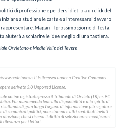
politici di professione e perdersi dietro a un click del
niziare a studiare le carte e a interessarsi davvero
i rappresentare. Magari, il prossimo giorno di festa,
ta aiuterà a schiarire le idee meglio di una tastiera.
iale Orvietano e Media Valle del Tevere
//www.orvietonews.it
is licensed under a
Creative Commons
 opere derivate 3.0 Unported License
.
le online registrato presso il Tribunale di Orvieto (TR) nr. 94
ica. Pur mantenendo fede alla disponibilità e allo spirito di
 risultando di gran lunga l’organo di informazione più seguito e
ne di comunicati politici, note stampa e altri contributi inviati
direzione, che si riserva il diritto di selezionare e modificare i
i rilevanza per i lettori.