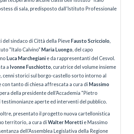
parteciperanno alcune classi dell’Istituto “Italo
ostess di sala, predisposto dall’Istituto Professionale
i del sindaco di Città della Pieve
Fausto Scricciolo
,
tuto "Italo Calvino"
Maria Luongo
, del capo
eno
Luca Marchegiani
e da rappresentanti del Cesvol.
ata a
Ivonne Fuschiotto
, curatrice del volume insieme
e, cenni storici sul borgo-castello sorto intorno al
 con tanto di chiesa affrescata a cura di
Massimo
d opera della presidente dell’Accademia "Pietro
 testimonianze aperte ed interventi del pubblico.
inoltre, presentato il progetto nuova cartellonistica
uo territorio, a cura di
Walter Moretti
e Massimo
resentanza dell’Assemblea Legislativa della Regione