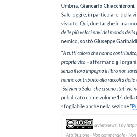
Umbria,
Giancarlo Chiacchieroni
.
Salci oggi e, in particolare, della v
vissuto. Qui, due targhe in marmo 
delle più veloci navi del mondo della
nemico, sostò Giuseppe Garibaldi
"
A tutti coloro che hanno contribuito
propria vita
– affermano gli organi
senza il loro impegno il libro non sar
hanno contribuito alla raccolta delle 
'Salviamo Salci' che ci sono stati vici
pubblicato come volume 14 della 
sfogliabile anche nella sezione "
Pu
orvietonews.it
by
http:
Attribuzione - Non commerciale - Non