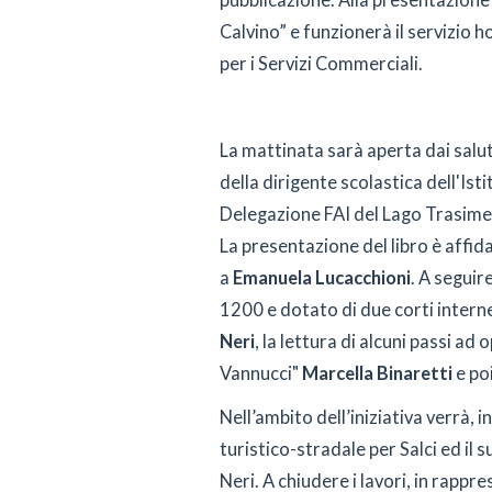
pubblicazione. Alla presentazione 
Calvino” e funzionerà il servizio h
per i Servizi Commerciali.
La mattinata sarà aperta dai salut
della dirigente scolastica dell'Isti
Delegazione FAI del Lago Trasim
La presentazione del libro è affid
a
Emanuela Lucacchioni
. A seguir
1200 e dotato di due corti interne
Neri
, la lettura di alcuni passi a
Vannucci"
Marcella Binaretti
e poi
Nell’ambito dell’iniziativa verrà, 
turistico-stradale per Salci ed il s
Neri. A chiudere i lavori, in rapp