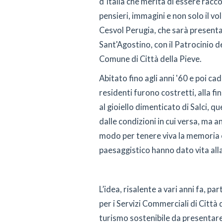
d'Italia che merita di essere racc
pensieri, immagini e non solo il vo
Cesvol Perugia, che sarà present
Sant'Agostino, con il Patrocinio 
Comune di Città della Pieve.
Abitato fino agli anni '60 e poi ca
residenti furono costretti, alla fi
al gioiello dimenticato di Salci, q
dalle condizioni in cui versa, ma 
modo per tenere viva la memoria e 
paesaggistico hanno dato vita all
L’idea, risalente a vari anni fa, p
per i Servizi Commerciali di Città 
turismo sostenibile da presentare