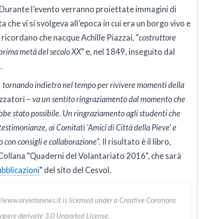
 Durante l’evento verranno proiettate immagini di
ita che vi si svolgeva all’epoca in cui era un borgo vivo e
ricordano che nacque Achille Piazzai, "
costruttore
 prima metà del secolo XX
" e, nel 1849, inseguito dal
.
, tornando indietro nel tempo per rivivere momenti della
zzatori –
va un sentito ringraziamento dal momento che
ebbe stato possibile. Un ringraziamento agli studenti che
testimonianze, ai Comitati 'Amici di Città della Pieve' e
no con consigli e collaborazione".
Il risultato è il libro,
Collana "Quaderni del Volantariato 2016", che sarà
bblicazioni
" del sito del Cesvol.
//www.orvietonews.it
is licensed under a
Creative Commons
 opere derivate 3.0 Unported License
.