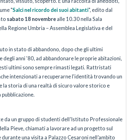
ontato, vissuto, scoperto. È una raccolta di aneddoti,
lume "
Salci nel ricordo dei suoi abitanti
", edito dal
ato
sabato 18 novembre
alle 10.30 nella Sala
della Regione Umbria – Assemblea Legislativa e del
duto in stato di abbandono, dopo che gli ultimi
ne degli anni '80, ad abbandonare le proprie abitazioni,
uesti ultimi sono sempre rimasti legati. Rattristati
anche intenzionati a recuperarne l'identità trovando un
la storia di una realtà di sicuro valore storico e
a pubblicazione.
arte da un gruppo di studenti dell’Istituto Professionale
della Pieve, chiamati a lavorare ad un progetto sul
 durante una visita a Palazzo Cesaroni nell’ambito