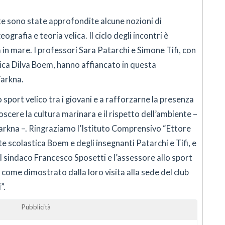
lte sono state approfondite alcune nozioni di
grafia e teoria velica. Il ciclo degli incontri è
in mare. I professori Sara Patarchi e Simone Tifi, con
tica Dilva Boem, hanno affiancato in questa
Tarkna.
 sport velico tra i giovani e a rafforzarne la presenza
scere la cultura marinara e il rispetto dell’ambiente –
Tarkna –. Ringraziamo l’Istituto Comprensivo “Ettore
nte scolastica Boem e degli insegnanti Patarchi e Tifi, e
l sindaco Francesco Sposetti e l’assessore allo sport
 come dimostrato dalla loro visita alla sede del club
”.
Pubblicità