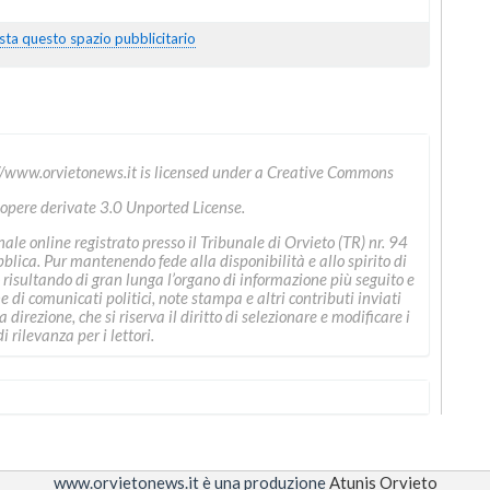
sta questo spazio pubblicitario
//www.orvietonews.it
is licensed under a
Creative Commons
 opere derivate 3.0 Unported License
.
le online registrato presso il Tribunale di Orvieto (TR) nr. 94
ica. Pur mantenendo fede alla disponibilità e allo spirito di
 risultando di gran lunga l’organo di informazione più seguito e
ne di comunicati politici, note stampa e altri contributi inviati
direzione, che si riserva il diritto di selezionare e modificare i
i rilevanza per i lettori.
www.orvietonews.it è una produzione
Atunis Orvieto