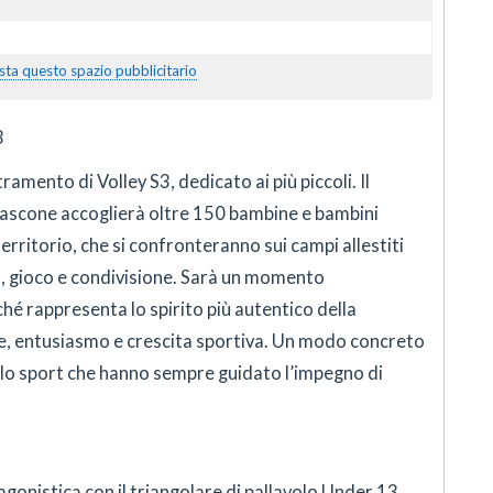
sta questo spazio pubblicitario
3
ramento di Volley S3, dedicato ai più piccoli. Il
iascone accoglierà oltre 150 bambine e bambini
erritorio, che si confronteranno sui campi allestiti
ta, gioco e condivisione. Sarà un momento
hé rappresenta lo spirito più autentico della
ne, entusiasmo e crescita sportiva. Un modo concreto
ello sport che hanno sempre guidato l’impegno di
agonistica con il triangolare di pallavolo Under 13,