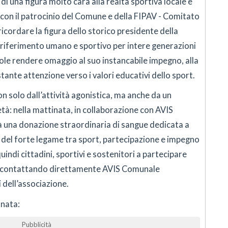
di una figura molto cara alla realtà sportiva locale e
ta con il patrocinio del Comune e della FIPAV - Comitato
ricordare la figura dello storico presidente della
 riferimento umano e sportivo per intere generazioni
vuole rendere omaggio al suo instancabile impegno, alla
stante attenzione verso i valori educativi dello sport.
n solo dall’attività agonistica, ma anche da un
tà: nella mattinata, in collaborazione con AVIS
 una donazione straordinaria di sangue dedicata a
del forte legame tra sport, partecipazione e impegno
quindi cittadini, sportivi e sostenitori a partecipare
e contattando direttamente AVIS Comunale
 dell’associazione.
rnata:
Pubblicità