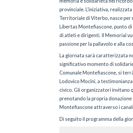
memoria e solidarietà nel ricordo 
provinciale. L’iniziativa, realizza
Territoriale di Viterbo, nasce per 
Libertas Montefiascone, punto di
di atleti e dirigenti. Il Memorial 
passione per la pallavolo e alla co
La giornata sarà caratterizzata no
significativo momento di solidarie
Comunale Montefiascone, si terrà
Lodovico Mocini, a testimonianza 
civico. Gli organizzatori invitano 
prenotando la propria donazion
Montefiascone attraverso i canali
Di seguito il programma della gio