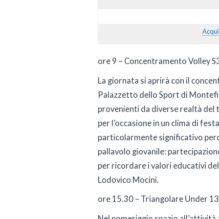
Acqui
ore 9 – Concentramento Volley S
La giornata si aprirà con il concent
Palazzetto dello Sport di Montef
provenienti da diverse realtà del t
per l’occasione in un clima di fes
particolarmente significativo perc
pallavolo giovanile: partecipazio
per ricordare i valori educativi d
Lodovico Mocini.
ore 15.30 – Triangolare Under 13
Nel pomeriggio spazio all’attività 