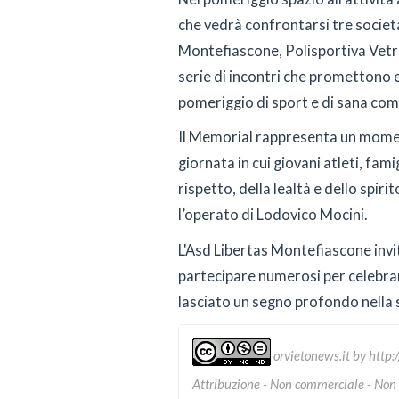
che vedrà confrontarsi tre società
Montefiascone, Polisportiva Vetra
serie di incontri che promettono 
pomeriggio di sport e di sana com
Il Memorial rappresenta un momen
giornata in cui giovani atleti, fam
rispetto, della lealtà e dello spi
l’operato di Lodovico Mocini.
L'Asd Libertas Montefiascone invita
partecipare numerosi per celebrar
lasciato un segno profondo nella s
orvietonews.it
by
http:
Attribuzione - Non commerciale - Non