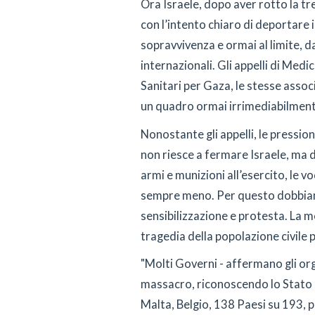
Ora Israele, dopo aver rotto la tr
con l’intento chiaro di deportare i
sopravvivenza e ormai al limite,
internazionali. Gli appelli di Med
Sanitari per Gaza, le stesse assoc
un quadro ormai irrimediabilme
Nonostante gli appelli, le pression
non riesce a fermare Israele, ma d
armi e munizioni all’esercito, le v
sempre meno. Per questo dobbiamo
sensibilizzazione e protesta. La m
tragedia della popolazione civile 
"Molti Governi - affermano gli or
massacro, riconoscendo lo Stato P
Malta, Belgio, 138 Paesi su 193, p