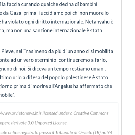
i la faccia curando qualche decina di bambini
 e da Gaza, prima li uccidiamo poi chi non muore lo
e ha violato ogni diritto internazionale, Netanyahu è
rra, ma non una sanzione internazionale è stata
Pieve, nel Trasimeno da più di un anno ci si mobilita
onte ad un vero sterminio, continueremo a farlo,
nuno di noi. Si diceva un tempo restiamo umani,
ltimo urlo a difesa del popolo palestinese è stato
giorno prima di morire all’Angelus ha affermato che
obile".
//www.orvietonews.it
is licensed under a
Creative Commons
 opere derivate 3.0 Unported License
.
le online registrato presso il Tribunale di Orvieto (TR) nr. 94