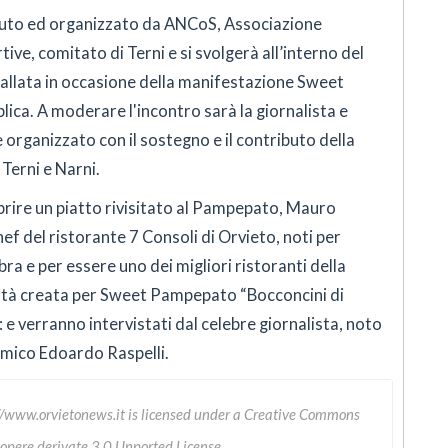
luto ed organizzato da ANCoS, Associazione
ive, comitato di Terni e si svolgerà all’interno del
allata in occasione della manifestazione Sweet
ica. A moderare l'incontro sarà la giornalista e
 organizzato con il sostegno e il contributo della
Terni e Narni.
coprire un piatto rivisitato al Pampepato, Mauro
ef del ristorante 7 Consoli di Orvieto, noti per
ra e per essere uno dei migliori ristoranti della
lità creata per Sweet Pampepato “Bocconcini di
 e verranno intervistati dal celebre giornalista, noto
nomico Edoardo Raspelli.
//www.orvietonews.it
is licensed under a
Creative Commons
 opere derivate 3.0 Unported License
.