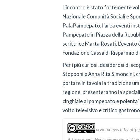
L’incontro è stato fortemente vo
Nazionale Comunità Sociali e Sport
PalaPampepato, l’area eventi inst
Pampepato in Piazza della Repubbl
scrittrice Marta Rosati. L'evento è
Fondazione Cassa di Risparmio di 
Per i più curiosi, desiderosi di s
Stopponi e Anna Rita Simoncini, ch
portare in tavola la tradizione umb
regione, presenteranno la specia
cinghiale al pampepato e polenta”:
volto televisivo e critico gastro
orvietonews.it
by
http:
Attribuzione - Non commerciale - Non