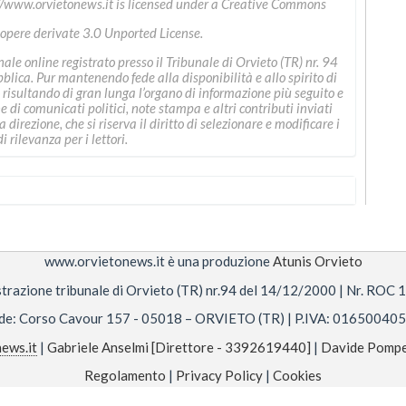
//www.orvietonews.it
is licensed under a
Creative Commons
 opere derivate 3.0 Unported License
.
le online registrato presso il Tribunale di Orvieto (TR) nr. 94
ica. Pur mantenendo fede alla disponibilità e allo spirito di
 risultando di gran lunga l’organo di informazione più seguito e
ne di comunicati politici, note stampa e altri contributi inviati
direzione, che si riserva il diritto di selezionare e modificare i
i rilevanza per i lettori.
www.orvietonews.it è una produzione
Atunis Orvieto
trazione tribunale di Orvieto (TR) nr.94 del 14/12/2000 | Nr. ROC
de: Corso Cavour 157 - 05018 – ORVIETO (TR) | P.IVA: 01650040
ews.it
|
Gabriele Anselmi [Direttore - 3392619440]
|
Davide Pompe
Regolamento
|
Privacy Policy
|
Cookies