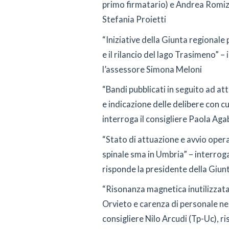
primo firmatario) e Andrea Romizi 
Stefania Proietti
“Iniziative della Giunta regionale 
e il rilancio del lago Trasimeno” – 
l’assessore Simona Meloni
“Bandi pubblicati in seguito ad at
e indicazione delle delibere con cu
interroga il consigliere Paola Aga
“Stato di attuazione e avvio oper
spinale sma in Umbria” – interroga
risponde la presidente della Giunt
“Risonanza magnetica inutilizzata 
Orvieto e carenza di personale nel
consigliere Nilo Arcudi (Tp-Uc), r