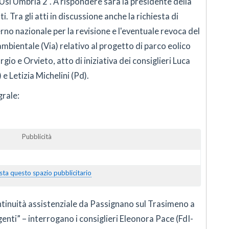
'Usl Umbria 2". A rispondere sarà la presidente della
. Tra gli atti in discussione anche la richiesta di
no nazionale per la revisione e l'eventuale revoca del
ambientale (Via) relativo al progetto di parco eolico
io e Orvieto, atto di iniziativa dei consiglieri Luca
e Letizia Michelini (Pd).
grale:
Pubblicità
sta questo spazio pubblicitario
ntinuità assistenziale da Passignano sul Trasimeno a
enti” – interrogano i consiglieri Eleonora Pace (FdI-