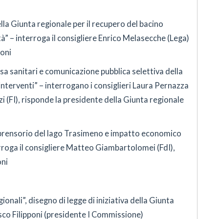
la Giunta regionale per il recupero del bacino
tà” – interroga il consigliere Enrico Melasecche (Lega)
oni
a sanitari e comunicazione pubblica selettiva della
nterventi” – interrogano i consiglieri Laura Pernazza
 (FI), risponde la presidente della Giunta regionale
rensorio del lago Trasimeno e impatto economico
terroga il consigliere Matteo Giambartolomei (FdI),
ni
gionali”, disegno di legge di iniziativa della Giunta
sco Filipponi (presidente I Commissione)