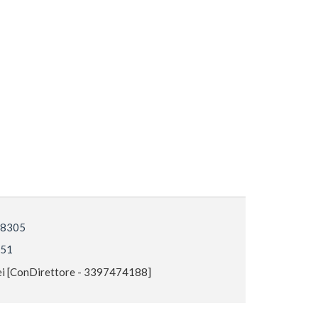
 18305
551
i [ConDirettore - 3397474188]