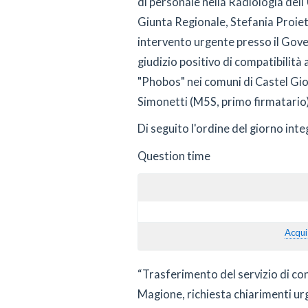
di personale nella Radiologia dell
Giunta Regionale, Stefania Proietti
intervento urgente presso il Gover
giudizio positivo di compatibilità 
"Phobos" nei comuni di Castel Giorg
Simonetti (M5S, primo firmatario) 
Di seguito l'ordine del giorno inte
Question time
Acqui
“Trasferimento del servizio di co
Magione, richiesta chiarimenti urg