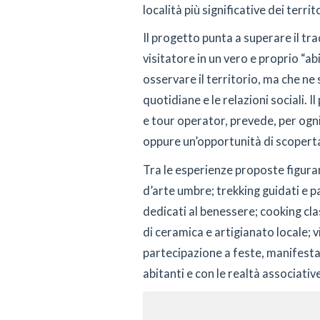
località più significative dei territ
Il progetto punta a superare il tr
visitatore in un vero e proprio “a
osservare il territorio, ma che ne s
quotidiane e le relazioni sociali.
e tour operator, prevede, per ogn
oppure un’opportunità di scopert
Tra le esperienze proposte figuran
d’arte umbre; trekking guidati e p
dedicati al benessere; cooking cla
di ceramica e artigianato locale; vi
partecipazione a feste, manifestaz
abitanti e con le realtà associativ