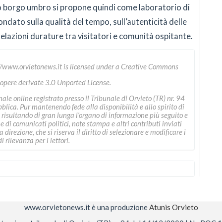
o borgo umbro si propone quindi come laboratorio di
ondato sulla qualità del tempo, sull’autenticità delle
relazioni durature tra visitatori e comunità ospitante.
//www.orvietonews.it
is licensed under a
Creative Commons
 opere derivate 3.0 Unported License
.
le online registrato presso il Tribunale di Orvieto (TR) nr. 94
ica. Pur mantenendo fede alla disponibilità e allo spirito di
 risultando di gran lunga l’organo di informazione più seguito e
ne di comunicati politici, note stampa e altri contributi inviati
direzione, che si riserva il diritto di selezionare e modificare i
i rilevanza per i lettori.
www.orvietonews.it è una produzione
Atunis Orvieto