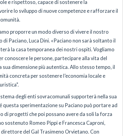
e e rispettoso, capace di sostenere la
vorire lo sviluppo di nuove competenze e rafforzare il
comunità.
mo proporre un modo diverso di vivere il nostro
co di Paciano, Luca Dini. «Paciano non sarà soltanto il
nterà la casa temporanea dei nostri ospiti. Vogliamo
er conoscere le persone, partecipare alla vita del
a sua dimensione più autentica. Allo stesso tempo, il
ità concreta per sostenere l’economia locale e
ristica".
sistema degli enti sovracomunali supporterà nella sua
ché questa sperimentazione su Paciano può portare ad
cio di progetti che poi possano avere da soli la forza
anno sostenuto Romeo Pippi e Francesca Caproni,
e direttore del Gal Trasimeno Orvietano. Con