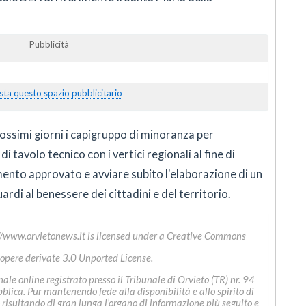
Pubblicità
sta questo spazio pubblicitario
rossimi giorni i capigruppo di minoranza per
 tavolo tecnico con i vertici regionali al fine di
nto approvato e avviare subito l'elaborazione di un
ardi al benessere dei cittadini e del territorio.
//www.orvietonews.it
is licensed under a
Creative Commons
 opere derivate 3.0 Unported License
.
le online registrato presso il Tribunale di Orvieto (TR) nr. 94
ica. Pur mantenendo fede alla disponibilità e allo spirito di
 risultando di gran lunga l’organo di informazione più seguito e