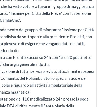
che ha visto votare a favore il gruppo di maggioranza
anza "Insieme per Città della Pieve" con l'astenzione
"#CambiAmo".
mendamento del gruppo di minoranza "Insieme per Città
e condivisa da sottoporre alla presidente Proietti, con
ità pievese e di esigere che vengano dati, nei fatti,
iedendo di :
era con Pronto Soccorso 24h con 15 o 20 posti letto
di chirurgia generale ridotta;
vazione di tutti i servizi previsti, attualmente sospesi
i Comunità, del Poliambulatorio specialistico e del
colare riguardo all'attività ambulatoriale della
onanza magnetica;
postazione del 118 medicalizzato 24h presso la sede
le DEA di riferimento il Santa Maria della