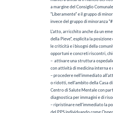
a margine del Consiglio Comunale 
"Liberamente" e il gruppo di minor
invece del gruppo di minoranza 
L'atto, arricchito anche da un e
della Pieve", esplicita la posizion
le criticità e i bisogni della comun
opportuni e concreti riscontri, ch
– attivare una struttura ospedali
con attività di medicina interna e 
– procedere nell'immediato all'atti
o ridotti, nell'ambito della Casa d
Centro di Salute Mentale con parti
diagnostica per immagini e di ris
– ripristinare nell'immediato la 
del PPS individuando come Ospeda