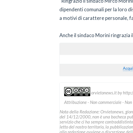
"Ringrazio il sindaco Mirco Morini 
dipendenti comunali per la loro di
a motivi di carattere personale, fa
Anche il sindaco Morini ringrazia il
Acqui
orvietonews.it
by
http:
Attribuzione - Non commerciale - Non
Nota della Redazione: Orvietonews, giorna
del 14/12/2000, non è una bacheca pubbl
servizio che ci ha sempre contraddistinto
letto del nostro territorio, la pubblicazio
alla redazione avviene a discrezione della 