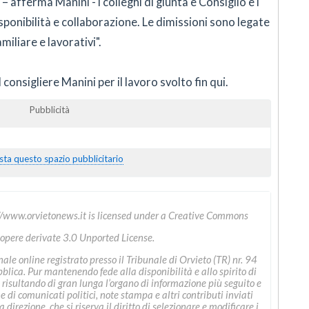
– afferma Manini - i colleghi di giunta e Consiglio e i
sponibilità e collaborazione. Le dimissioni sono legate
miliare e lavorativi".
 consigliere Manini per il lavoro svolto fin qui.
Pubblicità
sta questo spazio pubblicitario
//www.orvietonews.it
is licensed under a
Creative Commons
 opere derivate 3.0 Unported License
.
le online registrato presso il Tribunale di Orvieto (TR) nr. 94
ica. Pur mantenendo fede alla disponibilità e allo spirito di
 risultando di gran lunga l’organo di informazione più seguito e
ne di comunicati politici, note stampa e altri contributi inviati
direzione, che si riserva il diritto di selezionare e modificare i