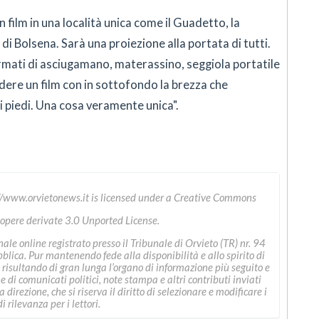
 film in una località unica come il Guadetto, la
di Bolsena. Sarà una proiezione alla portata di tutti.
rmati di asciugamano, materassino, seggiola portatile
dere un film con in sottofondo la brezza che
 i piedi. Una cosa veramente unica".
//www.orvietonews.it
is licensed under a
Creative Commons
 opere derivate 3.0 Unported License
.
le online registrato presso il Tribunale di Orvieto (TR) nr. 94
ica. Pur mantenendo fede alla disponibilità e allo spirito di
 risultando di gran lunga l’organo di informazione più seguito e
ne di comunicati politici, note stampa e altri contributi inviati
direzione, che si riserva il diritto di selezionare e modificare i
i rilevanza per i lettori.