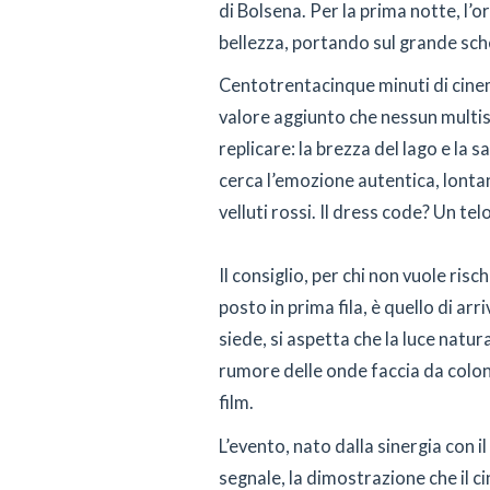
di Bolsena. Per la prima notte, l’o
bellezza, portando sul grande sc
Centotrentacinque minuti di cinem
valore aggiunto che nessun multis
replicare: la brezza del lago e la s
cerca l’emozione autentica, lonta
velluti rossi. Il dress code? Un tel
Il consiglio, per chi non vuole risc
posto in prima fila, è quello di arr
siede, si aspetta che la luce natura
rumore delle onde faccia da colonn
film.
L’evento, nato dalla sinergia con 
segnale, la dimostrazione che il c