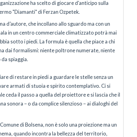
rganizzazione ha scelto di giocare d'anticipo sulla
hermo "Diamanti" di Ferzan Ozpetek.
a d’autore, che incollano allo sguardo ma con un
ala in un centro commerciale climatizzato potrà mai
abbia sotto i piedi. La formula è quella che piace a chi
na dai formalismi: niente poltrone numerate, niente
o da spiaggia.
hiare di restare in piedi a guardare le stelle senza un
ivare armati di stuoia e spirito contemplativo. Ci si
le ceda il passo a quella del proiettore e si lascia che il
a sonora – o da complice silenzioso – ai dialoghi del
il Comune di Bolsena, non è solo una proiezione ma un
inema, quando incontra la bellezza del territorio,