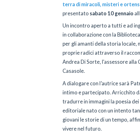
terra di miracoli, misteri e ortens
presentato
sabato 10 gennaio
al
Un incontro aperto a tutti e ad i
in collaborazione con la Bibliote
per gli amanti della storia locale,
proprie radici attraverso il racco
Andrea Di Sorte, l'assessore alla 
Casasole.
A dialogare con l’autrice sarà Pat
intimo e partecipato. Arricchito da
tradurre in immagini la poesia dei
editoriale nato con un intento ta
giovani le storie di un tempo, affi
vivere nel futuro.