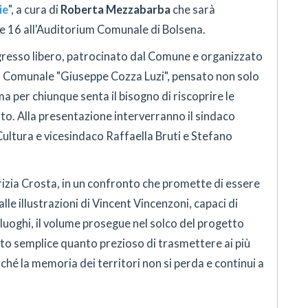
ie
", a cura di
Roberta Mezzabarba
che sarà
le 16 all'Auditorium Comunale di Bolsena.
ngresso libero, patrocinato dal Comune e organizzato
ca Comunale "Giuseppe Cozza Luzi", pensato non solo
 ma per chiunque senta il bisogno di riscoprire le
nto. Alla presentazione interverranno il sindaco
Cultura e vicesindaco Raffaella Bruti e Stefano
rizia Crosta, in un confronto che promette di essere
lle illustrazioni di Vincent Vincenzoni, capaci di
 luoghi, il volume prosegue nel solco del progetto
nto semplice quanto prezioso di trasmettere ai più
nché la memoria dei territori non si perda e continui a