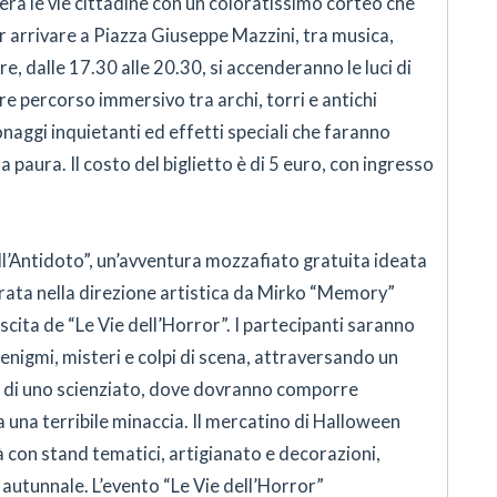
à le vie cittadine con un coloratissimo corteo che
er arrivare a Piazza Giuseppe Mazzini, tra musica,
e, dalle 17.30 alle 20.30, si accenderanno le luci di
re percorso immersivo tra archi, torri e antichi
naggi inquietanti ed effetti speciali che faranno
a paura. Il costo del biglietto è di 5 euro, con ingresso
ll’Antidoto”, un’avventura mozzafiato gratuita ideata
urata nella direzione artistica da Mirko “Memory”
scita de “Le Vie dell’Horror”. I partecipanti saranno
 enigmi, misteri e colpi di scena, attraversando un
io di uno scienziato, dove dovranno comporre
a una terribile minaccia. Il mercatino di Halloween
tà con stand tematici, artigianato e decorazioni,
utunnale. L’evento “Le Vie dell’Horror”