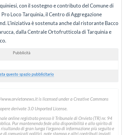
quiniesi, con il sostegno e contributo del Comune di
a Pro Loco Tarquinia, il Centro di Aggregazione
d. L’iniziativa è sostenuta anche dal ristorante Bacco
rucca, dalla Centrale Ortofrutticola di Tarquinia e
co.
Pubblicità
sta questo spazio pubblicitario
//www.orvietonews.it
is licensed under a
Creative Commons
 opere derivate 3.0 Unported License
.
le online registrato presso il Tribunale di Orvieto (TR) nr. 94
ica. Pur mantenendo fede alla disponibilità e allo spirito di
 risultando di gran lunga l’organo di informazione più seguito e
ne di comunicati politici, note stampa e altri contributi inviati