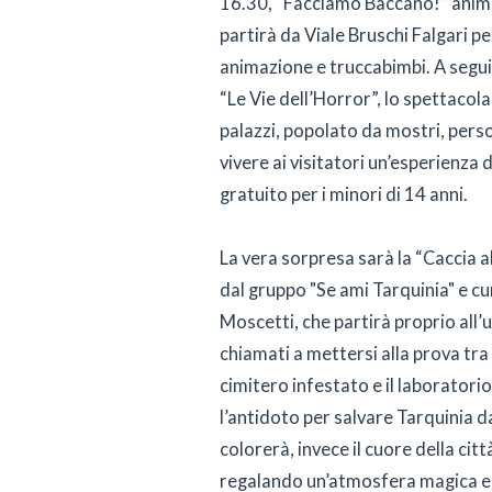
16.30, “Facciamo Baccano!” animer
partirà da Viale Bruschi Falgari p
animazione e truccabimbi. A seguir
“Le Vie dell’Horror”, lo spettacola
palazzi, popolato da mostri, perso
vivere ai visitatori un’esperienza d
gratuito per i minori di 14 anni.
La vera sorpresa sarà la “Caccia a
dal gruppo "Se ami Tarquinia" e c
Moscetti, che partirà proprio all’u
chiamati a mettersi alla prova tra
cimitero infestato e il laborator
l’antidoto per salvare Tarquinia d
colorerà, invece il cuore della cit
regalando un’atmosfera magica e a