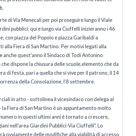
i.
e di Via Menecali per poi proseguire lungo il Viale
ini pubblici; qui e lungo via Ciuffelli inizieranno i 46
te, con piazza del Popolo e piazza Garibaldi a
 alla Fiera di San Martino. Per motivi legati alla
ale anche quest'anno il Sindaco di Todi Antonino
che dispone la chiusura delle scuole,elemento che da
 di festa, pari a quella che si vive per il patrono, il 14
icorrenza della Consolazione, l'8 settembre.
li in atto - sottolinea il vicesindaco con delega al
 la Fiera di San Martino è un appuntamento molto
 numero in questi ultimi anni è tornato a crescere,
iani nell'area Giardini Pubblici-Via Ciuffelli". Lo
à ovviamente delle modifiche alla viabilità di accesso