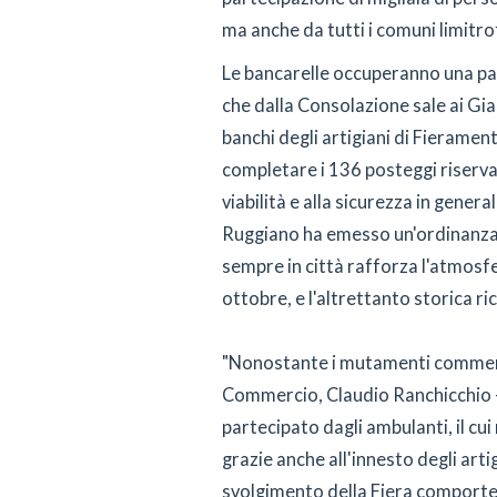
ma anche da tutti i comuni limitrof
Le bancarelle occuperanno una part
che dalla Consolazione sale ai Giard
banchi degli artigiani di Fieramen
completare i 136 posteggi riservati
viabilità e alla sicurezza in gener
Ruggiano ha emesso un'ordinanza 
sempre in città rafforza l'atmosfera
ottobre, e l'altrettanto storica r
"Nonostante i mutamenti commercia
Commercio, Claudio Ranchicchio -
partecipato dagli ambulanti, il cui
grazie anche all'innesto degli artig
svolgimento della Fiera comporter