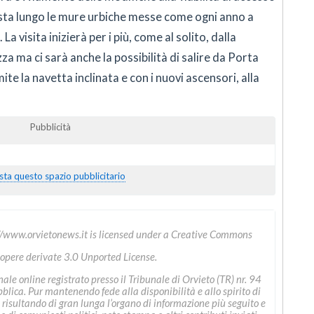
sosta lungo le mure urbiche messe come ogni anno a
La visita inizierà per i più, come al solito, dalla
za ma ci sarà anche la possibilità di salire da Porta
ite la navetta inclinata e con i nuovi ascensori, alla
Pubblicità
sta questo spazio pubblicitario
//www.orvietonews.it
is licensed under a
Creative Commons
 opere derivate 3.0 Unported License
.
le online registrato presso il Tribunale di Orvieto (TR) nr. 94
ica. Pur mantenendo fede alla disponibilità e allo spirito di
 risultando di gran lunga l’organo di informazione più seguito e