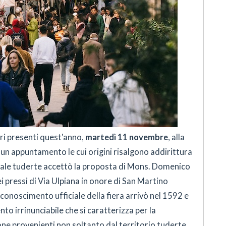
ori presenti quest'anno,
martedì 11 novembre
, alla
 un appuntamento le cui origini risalgono addirittura
erale tuderte accettò la proposta di Mons. Domenico
i pressi di Via Ulpiana in onore di San Martino
iconoscimento ufficiale della fiera arrivò nel 1592 e
to irrinunciabile che si caratterizza per la
one provenienti non soltanto dal territorio tuderte