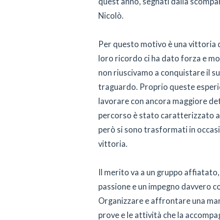
quest’anno, segnati dalla scompar
Nicolò.
Per questo motivo è una vittoria 
loro ricordo ci ha dato forza e m
non riuscivamo a conquistare il su
traguardo. Proprio queste esperie
lavorare con ancora maggiore de
percorso è stato caratterizzato 
però si sono trasformati in occasi
vittoria.
Il merito va a un gruppo affiatat
passione e un impegno davvero co
Organizzare e affrontare una mani
prove e le attività che la accompa