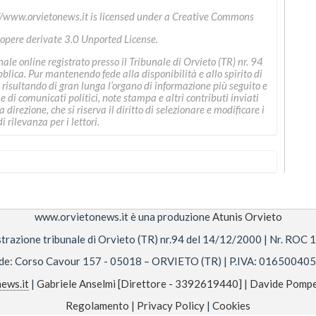
//www.orvietonews.it
is licensed under a
Creative Commons
 opere derivate 3.0 Unported License
.
le online registrato presso il Tribunale di Orvieto (TR) nr. 94
ica. Pur mantenendo fede alla disponibilità e allo spirito di
 risultando di gran lunga l’organo di informazione più seguito e
ne di comunicati politici, note stampa e altri contributi inviati
direzione, che si riserva il diritto di selezionare e modificare i
i rilevanza per i lettori.
www.orvietonews.it è una produzione
Atunis Orvieto
trazione tribunale di Orvieto (TR) nr.94 del 14/12/2000 | Nr. ROC
de: Corso Cavour 157 - 05018 – ORVIETO (TR) | P.IVA: 01650040
ews.it
|
Gabriele Anselmi [Direttore - 3392619440]
|
Davide Pompe
Regolamento
|
Privacy Policy
|
Cookies