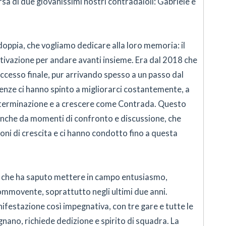
sa di due giovanissimi nostri contradaioli: Gabriele e
doppia, che vogliamo dedicare alla loro memoria: il
otivazione per andare avanti insieme. Era dal 2018 che
ccesso finale, pur arrivando spesso a un passo dal
nze ci hanno spinto a migliorarci costantemente, a
terminazione e a crescere come Contrada. Questo
anche da momenti di confronto e discussione, che
oni di crescita e ci hanno condotto fino a questa
o, che ha saputo mettere in campo entusiasmo,
mmovente, soprattutto negli ultimi due anni.
festazione così impegnativa, con tre gare e tutte le
gnano, richiede dedizione e spirito di squadra. La