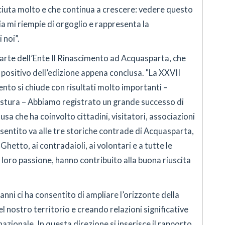
iuta molto e che continua a crescere: vedere questo
a mi riempie di orgoglio e rappresenta la
 noi”.
rte dell’Ente Il Rinascimento ad Acquasparta, che
positivo dell’edizione appena conclusa. "La XXVII
nto si chiude con risultati molto importanti –
stura – Abbiamo registrato un grande successo di
sa che ha coinvolto cittadini, visitatori, associazioni
ù sentito va alle tre storiche contrade di Acquasparta,
Ghetto, ai contradaioli, ai volontari e a tutte le
a loro passione, hanno contribuito alla buona riuscita
 anni ci ha consentito di ampliare l’orizzonte della
el nostro territorio e creando relazioni significative
o nazionale. In questa direzione si inserisce il rapporto