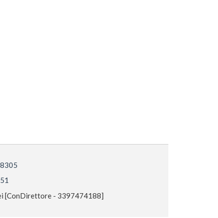
 18305
551
i [ConDirettore - 3397474188]