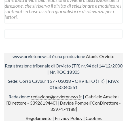
contributi inviati alla redazione avviene a discrezione della
direzione, che si riserva il diritto di selezionare e modificare i
contenuti in base a criteri giornalistici e di rilevanza per i
lettori.
www.orvietonews.it è una produzione
Atunis Orvieto
Registrazione tribunale di Orvieto (TR) nr.94 del 14/12/2000
| Nr. ROC 18305
Sede: Corso Cavour 157 - 05018 – ORVIETO (TR) | P.IVA:
01650040551
Redazione:
redazione@orvietonews.it
|
Gabriele Anselmi
[Direttore - 3392619440]
|
Davide Pompei [ConDirettore -
3397474188]
Regolamento
|
Privacy Policy
|
Cookies