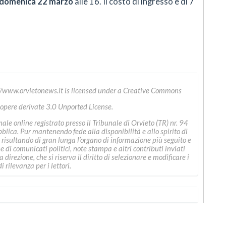
domenica 22 marzo
alle 16. Il costo di ingresso è di 7
//www.orvietonews.it
is licensed under a
Creative Commons
 opere derivate 3.0 Unported License
.
le online registrato presso il Tribunale di Orvieto (TR) nr. 94
ica. Pur mantenendo fede alla disponibilità e allo spirito di
 risultando di gran lunga l’organo di informazione più seguito e
ne di comunicati politici, note stampa e altri contributi inviati
direzione, che si riserva il diritto di selezionare e modificare i
i rilevanza per i lettori.