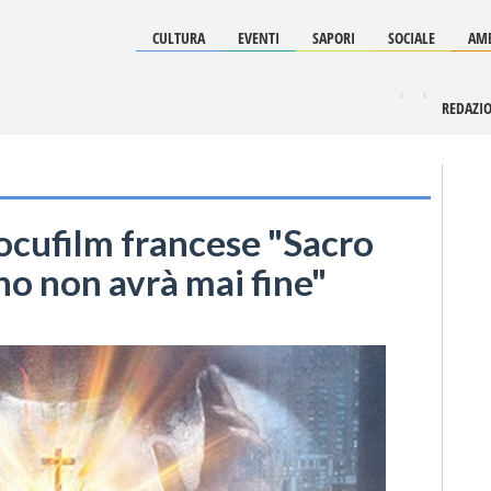
CULTURA
EVENTI
SAPORI
SOCIALE
AMB
REDAZI
docufilm francese "Sacro
no non avrà mai fine"