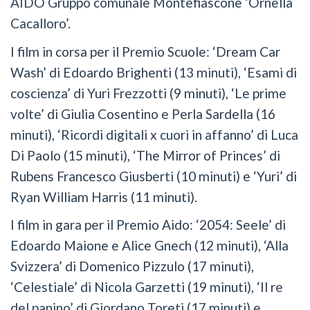
AIDO Gruppo comunale Montefiascone ‘Ornella
Cacalloro’.
I film in corsa per il Premio Scuole: ‘Dream Car
Wash’ di Edoardo Brighenti (13 minuti), ‘Esami di
coscienza’ di Yuri Frezzotti (9 minuti), ‘Le prime
volte’ di Giulia Cosentino e Perla Sardella (16
minuti), ‘Ricordi digitali x cuori in affanno’ di Luca
Di Paolo (15 minuti), ‘The Mirror of Princes’ di
Rubens Francesco Giusberti (10 minuti) e ‘Yuri’ di
Ryan William Harris (11 minuti).
I film in gara per il Premio Aido: ‘2054: Seele’ di
Edoardo Maione e Alice Gnech (12 minuti), ‘Alla
Svizzera’ di Domenico Pizzulo (17 minuti),
‘Celestiale’ di Nicola Garzetti (19 minuti), ‘Il re
del panino’ di Giordano Toreti (17 minuti) e