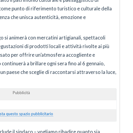
alto il patrimonio culturale e paesaggistico di
come punto di riferimento turistico e culturale della
enza che unisca autenticità, emozione e
rgo si animerà con mercatini artigianali, spettacoli
ustazioni di prodotti locali e attività rivolte ai più
ensato per offrire un’atmosfera accogliente e
continuerà a brillare ogni sera fino al 6 gennaio,
un paese che sceglie di raccontarsi attraverso la luce,
Pubblicità
sta questo spazio pubblicitario
ude il sindaco – vogliamo ribadire quanto sia