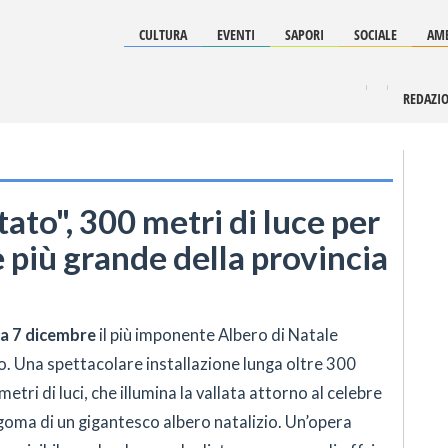
CULTURA
EVENTI
SAPORI
SOCIALE
AMB
REDAZI
tato", 300 metri di luce per
e più grande della provincia
a 7 dicembre
il più imponente Albero di Natale
o. Una spettacolare installazione lunga oltre 300
etri di luci, che illumina la vallata attorno al celebre
oma di un gigantesco albero natalizio. Un’opera