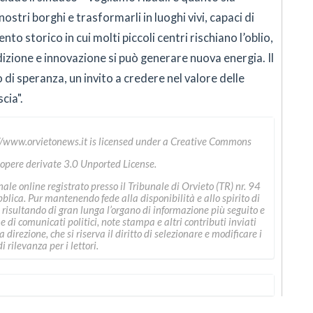
stri borghi e trasformarli in luoghi vivi, capaci di
to storico in cui molti piccoli centri rischiano l’oblio,
zione e innovazione si può generare nuova energia. Il
i speranza, un invito a credere nel valore delle
cia".
//www.orvietonews.it
is licensed under a
Creative Commons
 opere derivate 3.0 Unported License
.
le online registrato presso il Tribunale di Orvieto (TR) nr. 94
ica. Pur mantenendo fede alla disponibilità e allo spirito di
 risultando di gran lunga l’organo di informazione più seguito e
ne di comunicati politici, note stampa e altri contributi inviati
direzione, che si riserva il diritto di selezionare e modificare i
i rilevanza per i lettori.