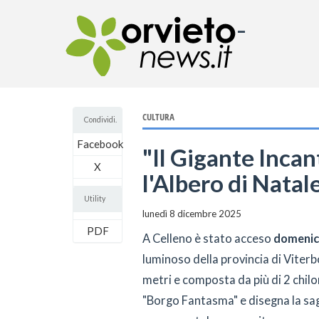
-
CULTURA
Condividi.
Facebook
"Il Gigante Incan
X
l'Albero di Natal
Utility
lunedì 8 dicembre 2025
PDF
A Celleno è stato acceso
domenic
luminoso della provincia di Viterb
metri e composta da più di 2 chilom
"Borgo Fantasma" e disegna la sag