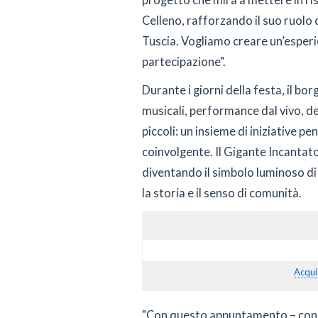
progetto che mira a mettere in ris
Celleno, rafforzando il suo ruolo 
Tuscia. Vogliamo creare un’esperi
partecipazione".
Durante i giorni della festa, il bo
musicali, performance dal vivo, deg
piccoli: un insieme di iniziative p
coinvolgente. Il Gigante Incantato 
diventando il simbolo luminoso di 
la storia e il senso di comunità.
Acqui
"Con questo appuntamento – concl