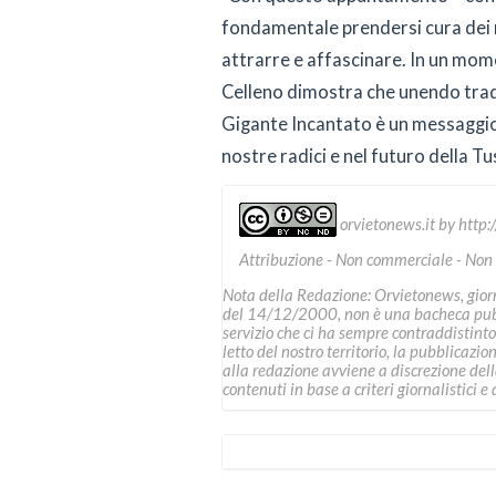
fondamentale prendersi cura dei no
attrarre e affascinare. In un momen
Celleno dimostra che unendo tradi
Gigante Incantato è un messaggio d
nostre radici e nel futuro della Tus
orvietonews.it
by
http:
Attribuzione - Non commerciale - Non
Nota della Redazione: Orvietonews, giorna
del 14/12/2000, non è una bacheca pubbl
servizio che ci ha sempre contraddistinto
letto del nostro territorio, la pubblicazio
alla redazione avviene a discrezione della 
contenuti in base a criteri giornalistici e d