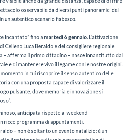
 visibile anche da grande distanza, capace di offrire
pettacolo osservabile da diversi punti panoramici del
in un autentico scenario fiabesco.
e Incantato” fino a
martedì 6 gennaio
. L’attivazione
di Celleno Luca Beraldo e del consigliere regionale
va – afferma il primo cittadino – nasce innanzitutto dal
ale e di mantenere vivo il legame con le nostre origini.
momento in cui riscoprire il senso autentico delle
toria con una proposta capace di valorizzare il
luogo pulsante, dove memoria e innovazione si
oso".
minoso, anticipata rispetto al weekend
 un ricco programma di appuntamenti.
aldo – non è soltanto un evento natalizio: è un