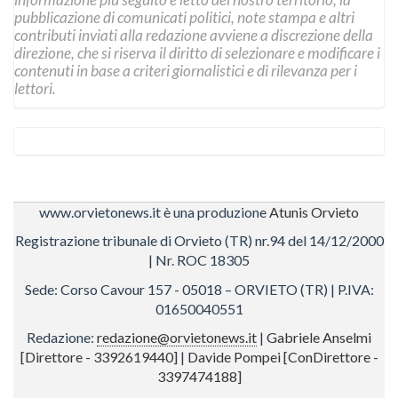
pubblicazione di comunicati politici, note stampa e altri
contributi inviati alla redazione avviene a discrezione della
direzione, che si riserva il diritto di selezionare e modificare i
contenuti in base a criteri giornalistici e di rilevanza per i
lettori.
www.orvietonews.it è una produzione
Atunis Orvieto
Registrazione tribunale di Orvieto (TR) nr.94 del 14/12/2000
| Nr. ROC 18305
Sede: Corso Cavour 157 - 05018 – ORVIETO (TR) | P.IVA:
01650040551
Redazione:
redazione@orvietonews.it
|
Gabriele Anselmi
[Direttore - 3392619440]
|
Davide Pompei [ConDirettore -
3397474188]