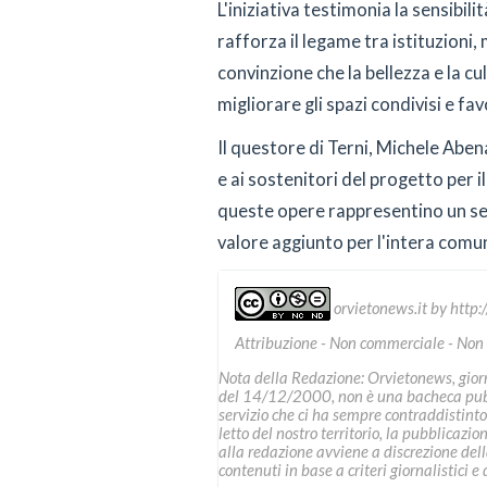
L'iniziativa testimonia la sensibili
rafforza il legame tra istituzioni, 
convinzione che la bellezza e la c
migliorare gli spazi condivisi e fa
Il questore di Terni, Michele Aben
e ai sostenitori del progetto per
queste opere rappresentino un segn
valore aggiunto per l'intera comu
orvietonews.it
by
http:
Attribuzione - Non commerciale - Non
Nota della Redazione: Orvietonews, giorna
del 14/12/2000, non è una bacheca pubbl
servizio che ci ha sempre contraddistinto
letto del nostro territorio, la pubblicazio
alla redazione avviene a discrezione della 
contenuti in base a criteri giornalistici e d