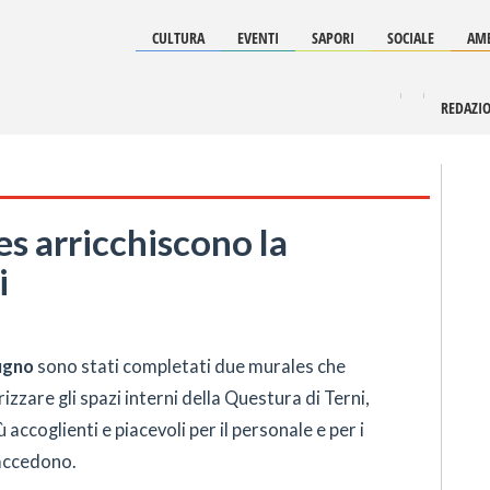
CULTURA
EVENTI
SAPORI
SOCIALE
AMB
REDAZI
s arricchiscono la
i
ugno
sono stati completati due murales che
izzare gli spazi interni della Questura di Terni,
 accoglienti e piacevoli per il personale e per i
 accedono.