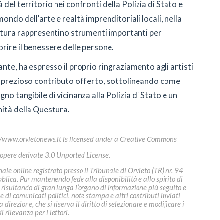
tà del territorio nei confronti della Polizia di Stato e
mondo dell'arte e realtà imprenditoriali locali, nella
ultura rappresentino strumenti importanti per
vorire il benessere delle persone.
ante, ha espresso il proprio ringraziamento agli artisti
 il prezioso contributo offerto, sottolineando come
o tangibile di vicinanza alla Polizia di Stato e un
nità della Questura.
//www.orvietonews.it
is licensed under a
Creative Commons
 opere derivate 3.0 Unported License
.
le online registrato presso il Tribunale di Orvieto (TR) nr. 94
ica. Pur mantenendo fede alla disponibilità e allo spirito di
 risultando di gran lunga l’organo di informazione più seguito e
ne di comunicati politici, note stampa e altri contributi inviati
direzione, che si riserva il diritto di selezionare e modificare i
i rilevanza per i lettori.