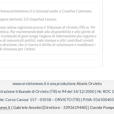
//www.orvietonews.it
is licensed under a
Creative Commons
 opere derivate 3.0 Unported License
.
le online registrato presso il Tribunale di Orvieto (TR) nr. 94
ica. Pur mantenendo fede alla disponibilità e allo spirito di
 risultando di gran lunga l’organo di informazione più seguito e
ne di comunicati politici, note stampa e altri contributi inviati
direzione, che si riserva il diritto di selezionare e modificare i
i rilevanza per i lettori.
www.orvietonews.it è una produzione
Atunis Orvieto
trazione tribunale di Orvieto (TR) nr.94 del 14/12/2000 | Nr. ROC
de: Corso Cavour 157 - 05018 – ORVIETO (TR) | P.IVA: 01650040
ews.it
|
Gabriele Anselmi [Direttore - 3392619440]
|
Davide Pompe