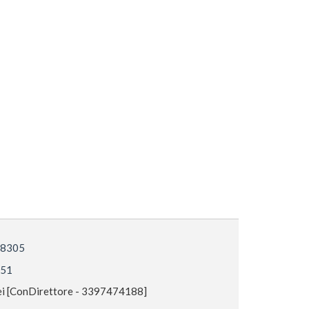
 18305
551
i [ConDirettore - 3397474188]