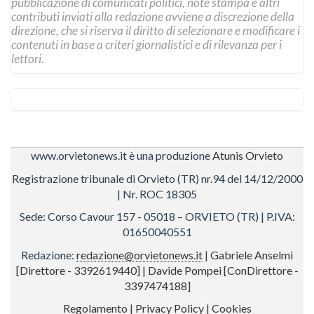
pubblicazione di comunicati politici, note stampa e altri
contributi inviati alla redazione avviene a discrezione della
direzione, che si riserva il diritto di selezionare e modificare i
contenuti in base a criteri giornalistici e di rilevanza per i
lettori.
www.orvietonews.it è una produzione
Atunis Orvieto
Registrazione tribunale di Orvieto (TR) nr.94 del 14/12/2000
| Nr. ROC 18305
Sede: Corso Cavour 157 - 05018 – ORVIETO (TR) | P.IVA:
01650040551
Redazione:
redazione@orvietonews.it
|
Gabriele Anselmi
[Direttore - 3392619440]
|
Davide Pompei [ConDirettore -
3397474188]
Regolamento
|
Privacy Policy
|
Cookies