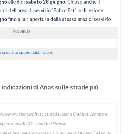
gno
alle 6 di
sabato 28 giugno
. Chiuso anche il
ti dell'area di servizio "Fabro Est" in direzione
gno
fino alla riapertura della stessa area di servizio
Pubblicità
sta questo spazio pubblicitario
indicazioni di Anas sulle strade più
//www.orvietonews.it
is licensed under a
Creative Commons
 opere derivate 3.0 Unported License
.
le online registrato presso il Tribunale di Orvieto (TR) nr. 94